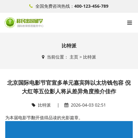
全国免费咨询热线：
400-123-456-789
比特派
当前位置：
主页
>
比特派
北京国际电影节官宣多单元嘉宾阵以太坊钱包容 倪
大红等五位影人将从差异角度推介佳作
比特派
|
2026-04-03 02:51
为本届电影节翻开值得品读的光影篇章。