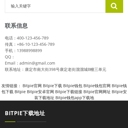
联系信息
电话：400-123-456-789
传真：+86-10-123-456-789
手机：13988998899
QQ：
Email：
admin@gmail.com
联系地址：康定市南大街398号康定老街溜溜城B幢三单元
友情链接：
Bitpie官网
Bitpie下载
Bitpie钱包
Bitpie钱包官网
Bitpie钱
包下载
Bitpie
Bitpie安卓官网
Bitpie下载链接
Bitpie官网网址
Bitpie安
装下载地址
Bitpie钱包app下载地
BITPIE下载地址