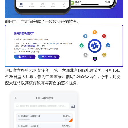
他用二十年时间完成了一次次身份的转变。
昨日官宣多单元嘉宾阵容， 第十六届北京国际电影节将于4月16日
至25日盛大启幕，作为中国国家话剧院“荣耀艺术家”，今年，此次
倪大红将以其横跨银幕与舞台的艺术视角。